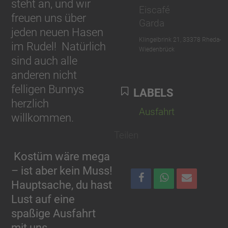
steht an, und wir
Eiscafé
freuen uns über
Garda
jeden neuen Hasen
Klingelbrink 21, 33378 Rheda-
im Rudel!
Natürlich
Wiedenbrück
sind auch alle
anderen nicht
felligen Bunnys
LABELS
herzlich
Ausfahrt
willkommen.
Teilen
Kostüm wäre mega
– ist aber kein Muss!
Hauptsache, du hast
Lust auf eine
spaßige Ausfahrt
mit uns.