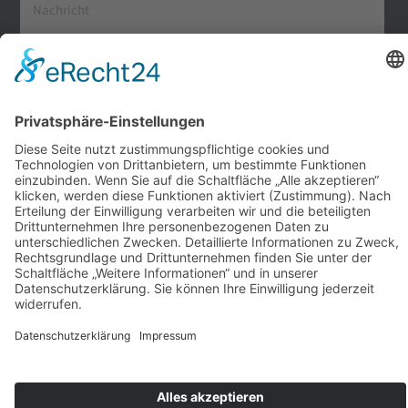
Ab die Post
Alternative:
RFG-Clubwerkstatt
Stromberger Str. 154 | Halle 2
33378 Rheda-Wiedenbrück